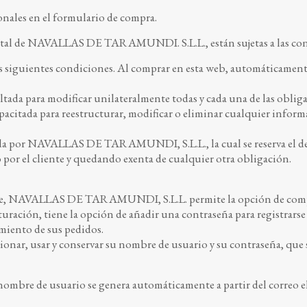
onales en el formulario de compra.
portal de NAVALLAS DE TARAMUNDI. S.L.L., están sujetas a las condi
las siguientes condiciones. Al comprar en esta web, automáticamente
 para modificar unilateralmente todas y cada una de las obligaci
apacitada para reestructurar, modificar o eliminar cualquier inform
tada por NAVALLAS DE TARAMUNDI, S.L.L., la cual se reserva el d
 por el cliente y quedando exenta de cualquier otra obligación.
te, NAVALLAS DE TARAMUNDI, S.L.L. permite la opción de compra
acturación, tiene la opción de añadir una contraseña para registrarse
miento de sus pedidos.
eccionar, usar y conservar su nombre de usuario y su contraseña, que
nombre de usuario se genera automáticamente a partir del correo el