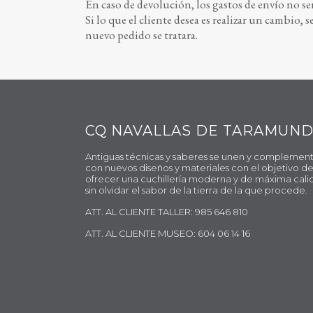
En caso de devolución, los gastos de envío no se
Si lo que el cliente desea es realizar un cambio,
nuevo pedido se tratara.
CQ NAVALLAS DE TARAMUND
Antiguas técnicas y saberes se unen y complemen
con nuevos diseños y materiales con el objetivo d
ofrecer una cuchillería moderna y de máxima cali
sin olvidar el sabor de la tierra de la que procede.
ATT. AL CLIENTE TALLER: 985 646 810
ATT. AL CLIENTE MUSEO: 604 06 14 16