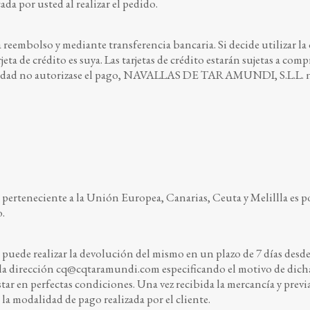
da por usted al realizar el pedido.
 reembolso y mediante transferencia bancaria. Si decide utilizar la o
eta de crédito es suya. Las tarjetas de crédito estarán sujetas a com
entidad no autorizase el pago, NAVALLAS DE TARAMUNDI, S.L.L. no 
 perteneciente a la Unión Europea, Canarias, Ceuta y Melillla es 
o.
puede realizar la devolución del mismo en un plazo de 7 días desde 
la dirección
cq@cqtaramundi.com
especificando el motivo de dich
estar en perfectas condiciones. Una vez recibida la mercancía y prev
la modalidad de pago realizada por el cliente.