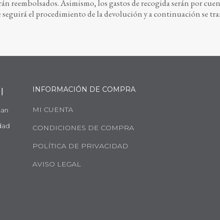
rán reembolsados. Asimismo, los gastos de recogida serán por cuent
 se seguirá el procedimiento de la devolución y a continuación se tr
INFORMACIÓN DE COMPRA
I
MI CUENTA
tan
e
dad
CONDICIONES DE COMPRA
POLÍTICA DE PRIVACIDAD
AVISO LEGAL