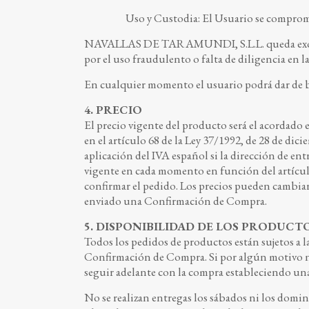
Uso y Custodia: El Usuario se compromet
NAVALLAS DE TARAMUNDI, S.L.L. queda exonerad
por el uso fraudulento o falta de diligencia en l
En cualquier momento el usuario podrá dar de b
4. PRECIO
El precio vigente del producto será el acordado
en el artículo 68 de la Ley 37/1992, de 28 de dici
aplicación del IVA español si la dirección de ent
vigente en cada momento en función del artículo 
confirmar el pedido. Los precios pueden cambiar
enviado una Confirmación de Compra.
5. DISPONIBILIDAD DE LOS PRODUCT
Todos los pedidos de productos están sujetos a la
Confirmación de Compra. Si por algún motivo no 
seguir adelante con la compra estableciendo una
No se realizan entregas los sábados ni los domin