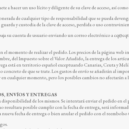
e a hacer un uso lícito y diligente de su clave de acceso, así como 
a de cualquier tipo de responsabilidad que se pueda devengar p
a guarda y custodia de la clave de acceso, perdida o uso contravini
aja su cuenta de usuario enviando un correo electrónico a
cq@cqt
 en el momento de realizar el pedido. Los precios de la página web
embre, del Impuesto sobre el Valor Añadido, la entrega de los artícu
rega está en territorio español exceptuando Canarias, Ceuta y Melill
concreto de que se trate. Los gastos de envío se añadirán al impor
 en cualquier momento, pero los posibles cambios no afectarán a l
OS, ENVÍOS Y ENTREGAS
 disponibilidad de los mismos. Se intentará enviar el pedido en el p
resultara posible cumplir con la fecha de entrega, será informado
 nueva fecha de entrega o bien anular el pedido con el reembolso t
gos.