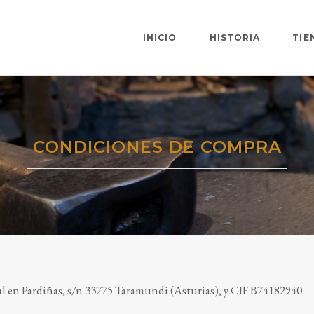
INICIO
HISTORIA
TIE
CONDICIONES DE COMPRA
al en Pardiñas, s/n 33775 Taramundi (Asturias), y CIF B74182940.